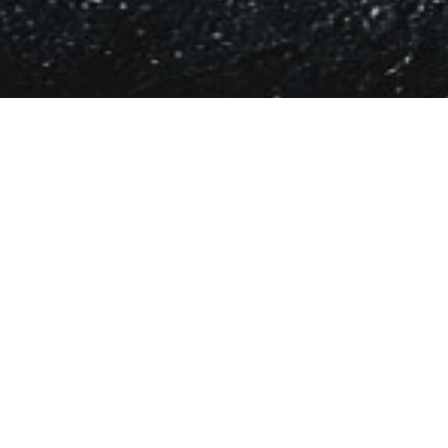
Alberto
diomedi