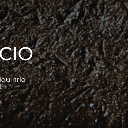
CIO
quirirlo
.