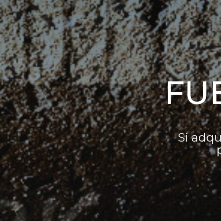
FU
Si adqu