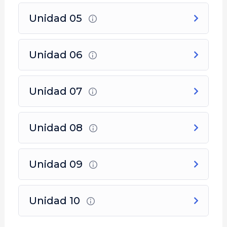
otras disciplinas, ya que les permitirá con su
Unidad 05
experiencia hacer una lectura profunda del
material presentado permitiendo aumentar sus
conocimientos.
Unidad 06
A todo aquel interesado en tomar conocimiento
de forma virtual ya que los conceptos brindados y
Unidad 07
el método de entrenamiento permitirán tener un
acercamiento de primera mano a nuestro sistema
de defensa personal.
Unidad 08
Unidad 09
Unidad 10